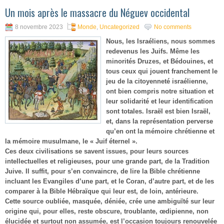
Un mois après le massacre du Néguev occidental
8 novembre 2023
Monde
,
Uncategorized
No comments
Nous, les Israéliens, nous sommes
redevenus les Juifs. Même les
minorités Druzes, et Bédouines, et
tous ceux qui jouent franchement le
jeu de la citoyenneté israélienne,
ont bien compris notre situation et
leur solidarité et leur identification
sont totales. Israël est bien Israël,
et, dans la représentation perverse
qu’en ont la mémoire chrétienne et
la mémoire musulmane, le « Juif éternel ».
Ces deux civilisations se savent issues, pour leurs sources
intellectuelles et religieuses, pour une grande part, de la Tradition
Juive. Il suffit, pour s’en convaincre, de lire la Bible chrétienne
incluant les Evangiles d’une part, et le Coran, d’autre part, et de les
comparer à la Bible Hébraïque qui leur est, de loin, antérieure.
Cette source oubliée, masquée, déniée, crée une ambiguïté sur leur
origine qui, pour elles, reste obscure, troublante, œdipienne, non
élucidée et surtout non assumée, est l’occasion toujours renouvelée