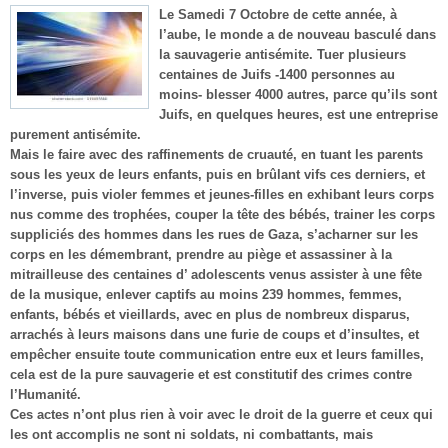
Le Samedi 7 Octobre de cette année, à
l’aube, le monde a de nouveau basculé dans
la sauvagerie antisémite. Tuer plusieurs
centaines de Juifs -1400 personnes au
moins- blesser 4000 autres, parce qu’ils sont
Juifs, en quelques heures, est une entreprise
purement antisémite.
Mais le faire avec des raffinements de cruauté, en tuant les parents
sous les yeux de leurs enfants, puis en brûlant vifs ces derniers, et
l’inverse, puis violer femmes et jeunes-filles en exhibant leurs corps
nus comme des trophées, couper la tête des bébés, trainer les corps
suppliciés des hommes dans les rues de Gaza, s’acharner sur les
corps en les démembrant, prendre au piège et assassiner à la
mitrailleuse des centaines d’ adolescents venus assister à une fête
de la musique, enlever captifs au moins 239 hommes, femmes,
enfants, bébés et vieillards, avec en plus de nombreux disparus,
arrachés à leurs maisons dans une furie de coups et d’insultes, et
empêcher ensuite toute communication entre eux et leurs familles,
cela est de la pure sauvagerie et est constitutif des crimes contre
l’Humanité.
Ces actes n’ont plus rien à voir avec le droit de la guerre et ceux qui
les ont accomplis ne sont ni soldats, ni combattants, mais