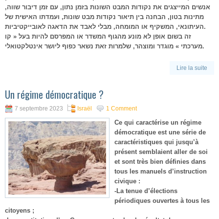
אנשים המייצגים את נקודות המבט השונות בזמן נתון, עם זמן דיבור שווה,
מתינות בטון, הבחנה בין תיאור נקודות מבט שונות, ועמדתו האישית של
העיתונאי, המשקיף או המומחה, מבלי לאבד את הדאגה לאובייקטיביות.
זה בשום אופן לא מונע מהגוף המשדר או המפרסם להיות בעל « קו
מערכתי » מוגדר ומוצהר, שלמרות זאת נשאר כפוף ליושר אינטלקטואלי.
Lire la suite
Un régime démocratique ?
7 septembre 2023
Israël
1 Comment
Ce qui caractérise un régime
démocratique est une série de
caractéristiques qui jusqu’à
présent semblaient aller de soi
et sont très bien définies dans
tous les manuels d’instruction
civique :
-La tenue d’élections
périodiques ouvertes à tous les
citoyens ;