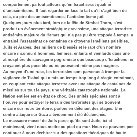
comportement partout ailleurs qu’en Israël serait qualifié
d’antisémitisme. Il faut regarder en face le fait qu’il s’agit bien de
cela, du pire des antisémitismes, l’antisémitisme juif.
Quelques jours plus tard, lors de la fête de Simhat Thora, s’est
produit un événement stratégique gravissime, une attaque terroriste
antisémite majeure du Hamas qui n’a pas pu être stoppée à temps, a
entrainé l’assassinat de centaines de citoyens Israéliens paisibles,
Juifs et Arabes, des milliers de blessés et le rapt d’un nombre
encore inconnu d’hommes, femmes, enfants et vieillards dans une
atmosphère de sauvagerie pogromiste que beaucoup d’Israéliens ne
croyaient plus possible ou ne pouvaient même pas imaginer.
Au moyen d’une ruse, les terroristes sont parvenus à tromper la
vigilance de Tsahal qui a mis un temps trop long à réagir, entrainant,
en couplant cette attaque terrestre avec une attaque de centaines de
missiles sur tout le pays, une véritable catastrophe nationale. La
Nation entière est en état de choc. Des unités spéciales sont à
l’œuvre pour nettoyer le terrain des terroristes qui se trouvent
encore sur notre territoire, parfois en détenant des otages. Une
contre-attaque sur Gaza a évidemment été déclenchée.
Le massacre massif de Juifs parce qu’ils sont Juifs, ici et
maintenant, vient nous mettre au pied du mur. Nous ne pouvons pas
continuer à nous déchirer sur des questions théoriques de haute