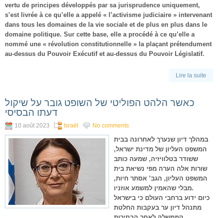
vertu de principes développés par sa jurisprudence uniquement,
s’est livrée à ce qu’elle a appelé « l’activisme judiciaire » intervenant
dans tous les domaines de la vie sociale et de plus en plus dans le
domaine politique. Sur cette base, elle a procédé à ce qu’elle a
nommé une « révolution constitutionnelle » la plaçant prétendument
au-dessus du Pouvoir Exécutif et au-dessus du Pouvoir Législatif.
Lire la suite
כאשר הלהט הפוליטי של השופט גובר על שיקול
דעתו הבסיסי
10 août 2023
Israël
No comments
במהלך דיון שנערך לאחרונה בבית
המשפט העליון של מדינת ישראל,
ששודר בטלוויזיה, שמעה כותב
שורות אלה הערה מפי נשיאת בית
המשפט העליון, הגב’ אסתר חיות,
מבלי שהאמין למשמע אוזניו.
כיום ידוע ברחבי העולם כי בישראל
מתנהל דיון ער בעקבות החלטת
הממשלה לאחר הבחירות