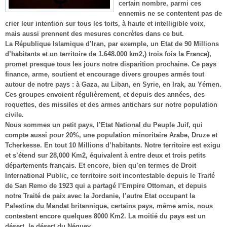
certain nombre, parmi ces
ennemis ne se contentent pas de
crier leur intention sur tous les toits, à haute et intelligible voix,
mais aussi prennent des mesures concrètes dans ce but.
La République Islamique d’Iran, par exemple, un Etat de 90 Millions
d’habitants et un territoire de 1.648.000 km2,) trois fois la France),
promet presque tous les jours notre disparition prochaine. Ce pays
finance, arme, soutient et encourage divers groupes armés tout
autour de notre pays : à Gaza, au Liban, en Syrie, en Irak, au Yémen.
Ces groupes envoient régulièrement, et depuis des années, des
roquettes, des missiles et des armes antichars sur notre population
civile.
Nous sommes un petit pays, l’Etat National du Peuple Juif, qui
compte aussi pour 20%, une population minoritaire Arabe, Druze et
Tcherkesse. En tout 10 Millions d’habitants. Notre territoire est exigu
et s’étend sur 28,000 Km2, équivalent à entre deux et trois petits
départements français. Et encore, bien qu’en termes de Droit
International Public, ce territoire soit incontestable depuis le Traité
de San Remo de 1923 qui a partagé l’Empire Ottoman, et depuis
notre Traité de paix avec la Jordanie, l’autre Etat occupant la
Palestine du Mandat britannique, certains pays, même amis, nous
contestent encore quelques 8000 Km2. La moitié du pays est un
désert, le désert du Néguev.