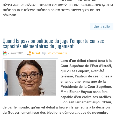
הדמוקרטיות בנובמבר האחרון, ליישם את תוכניתה, הכוללת רפורמה בעילת
פתיחת הליך שיפוטי כאשר מדובר בהחלטת הפרלמנט או בהחלטת
הממשלה.
Lire la suite
Quand la passion politique du juge l’emporte sur ses
capacités élémentaires de jugement
9 août 2023
Israël
No comments
Lors d’un débat récent tenu à la
Cour Suprême de l’Etat d’Israël,
qui vu ses enjeux, avait été
télévisé, l’auteur de ces lignes a
entendu une remarque de la
Présidente de la Cour Suprême,
Mme Esther Hayout sans être
capable d’en croire ses oreilles.
L’on sait largement aujourd’hui,
de par le monde, qu’un vif débat a lieu en Israël suite à la décision
du Gouvernement issu des élections démocratiques de novembre