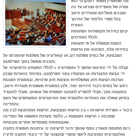
מה שמאפיין משטר דמוקרטי הוא
שורה של מאפיינים שנראו עד כה
מובנים מאליהם ומוגדרים היטב
בכל ספרי הלימוד של החינוך
האזרח
קיום בחירות תקופתיות הפתוחות
לכלל האזרחים;
הקמת ממשלה על פי תוצאות
בחירות אלה, המהווה את הרשות
המבצעת, על בסיס מפלגת רוב או קואליציה של מפלגות שהסכימו על
תוכנית ממשל בתוך הפרלמנט;
קבלה על ידי המיעוט שהפך ל »אופוזיציה » לכללי המשחק הדמוקרטי על
ידי הבעת התנגדותו או הצעותיו בפני הפרלמנט, במיוחד בוועדות שבהן
נערכות הצעות חוק ממשלתיות והצעות חוק פרטיות, ובמסגרת הפגנות
רחוב על בסיס כיבוד חירויות יסוד, ולכן במסגרת משפטית מוגדרת היטב,
וכתוצאה מכך, מבלי להפריע לתנועה חופשית של אנשים, ומבלי להעמיד
בסימן שאלה את האחדות הלאומית ואת האינטרסים המשותפים של העם
והמדינה;
כיבוד « הפרדת הרשויות » בין הרשות המבצעת, הרשות המחוקקת לבין מה
שמכונה « הרשות השופטת », כלומר מערכת המשפט של המדינה
שעצמאותה ממוסדות אחרים מובטחת.
כיום מתווסף מאפיין נוסף שהפך חיוני לרשימה זו: עיתונות חופשית כתובה
ואלקטרונית המחויבת ליושר מוסרי ומקצועי על ידי כיבוד החובה לרעיין