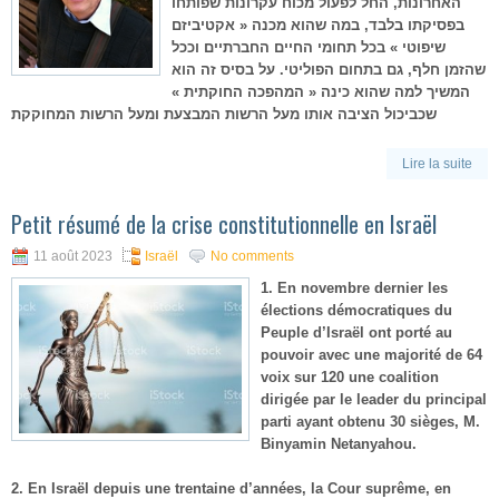
האחרונות, החל לפעול מכוח עקרונות שפותחו
בפסיקתו בלבד, במה שהוא מכנה « אקטיביזם
שיפוטי » בכל תחומי החיים החברתיים וככל
שהזמן חלף, גם בתחום הפוליטי. על בסיס זה הוא
המשיך למה שהוא כינה « המהפכה החוקתית »
שכביכול הציבה אותו מעל הרשות המבצעת ומעל הרשות המחוקקת
Lire la suite
Petit résumé de la crise constitutionnelle en Israël
11 août 2023
Israël
No comments
1. En novembre dernier les
élections démocratiques du
Peuple d’Israël ont porté au
pouvoir avec une majorité de 64
voix sur 120 une coalition
dirigée par le leader du principal
parti ayant obtenu 30 sièges, M.
Binyamin Netanyahou.
2. En Israël depuis une trentaine d’années, la Cour suprême, en